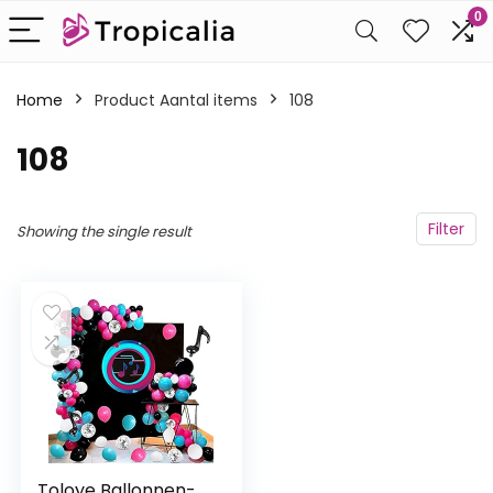
0
Home
Product Aantal items
‎108
‎108
Filter
Showing the single result
Toloye Ballonnen-