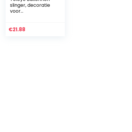
slinger, decoratie
voor
muziekthemafeest,
108 stuks, felroze,
blauw, zwart, wit,
€
21.88
ballonnen voor…