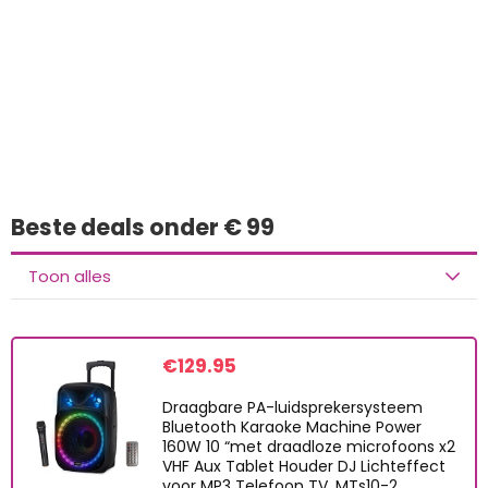
Iets interessants
gevonden?
Beste deals onder € 99
Toon alles
€
129.95
Draagbare PA-luidsprekersysteem
Bluetooth Karaoke Machine Power
160W 10 “met draadloze microfoons x2
VHF Aux Tablet Houder DJ Lichteffect
voor MP3 Telefoon TV, MTs10-2…