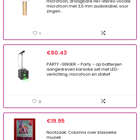
microfoon, draagbare HiFi-stereo vocale
microfoon met 3,5 mm audiokabel, voor
zingen…
1
€
60.43
PARTY -SINGER – Party – op batterijen
aangedreven karaoke set met LED-
verlichting, microfoon en statief
0
€
19.95
Nootzaak: Columns over klassieke
muziek