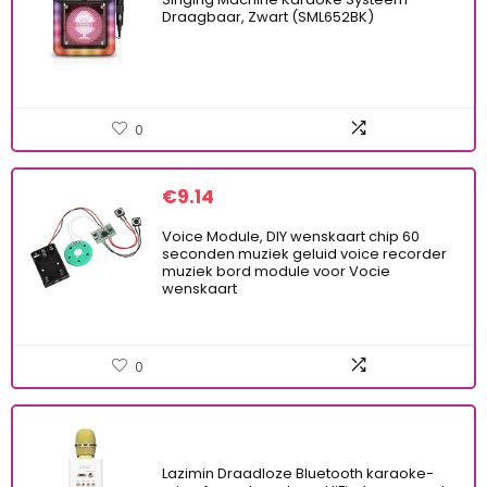
Draagbaar, Zwart (SML652BK)
0
€
9.14
Voice Module, DIY wenskaart chip 60
seconden muziek geluid voice recorder
muziek bord module voor Vocie
wenskaart
0
Lazimin Draadloze Bluetooth karaoke-