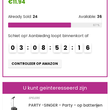
€
11.94
0
Already Sold:
24
Available:
36
CO
67 %
Schiet op! Aanbieding loopt binnenkort af
0
3
0
8
5
2
1
4
5
CONTROLEER OP AMAZON
U kunt geïnteresseerd zijn
SPELERS
PARTY -SINGER – Party – op batterijen