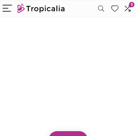
0
Alleen het
beste voor
karaoke
We vinden elke dag de
beste deals op Amazon