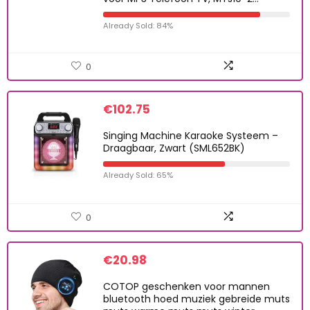
Already Sold: 84%
0
€
102.75
Singing Machine Karaoke Systeem –
Draagbaar, Zwart (SML652BK)
Already Sold: 65%
0
€
20.98
COTOP geschenken voor mannen
bluetooth hoed muziek gebreide muts