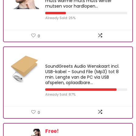
muts warme muts muts winter
mutsen voor hardlopen…
Already Sold: 25%
0
SoundGreets Audio Wenskaart incl.
USB-kabel – Sound File (Mp3) tot 8
min. Lengte van de PC via USB
afspelen, oplaadbare…
Already Sold: 87%
0
Free!