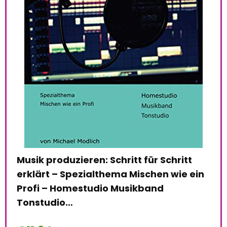
sco
n,
VOM
Mod
kle
pla
Musik produzieren: Schritt für Schritt
le:
31
Alre
erklärt – Spezialthema Mischen wie ein
Profi – Homestudio Musikband
68 %
Tonstudio…
Schi