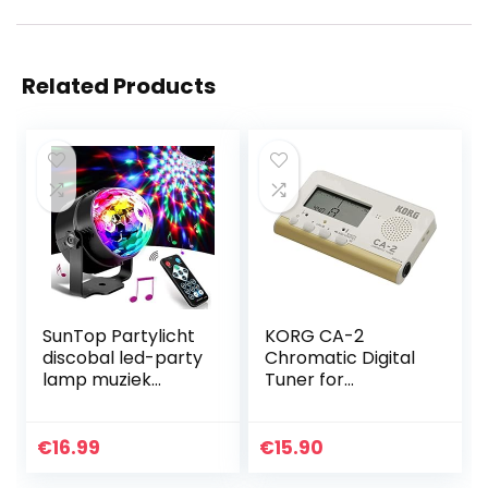
Related Products
SunTop Partylicht
KORG CA-2
discobal led-party
Chromatic Digital
lamp muziek
Tuner for
gestuurd disco
Stringed/Woodwin
lichteffecten disco
d and Brass
licht, feestlicht
Instruments-
€
16.99
€
15.90
met…
White