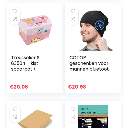
Trousselier S
COTOP
83504 – kist
geschenken voor
spaarpot /
mannen bluetooth
muziekdoos
hoed muziek
“Princess roze”
gebreide muts
(muziekdoos,
muts warme muts
€
20.06
€
20.98
muziekdoos,
muts winter
muziekdoos) als
mutsen voor
sieradendoosje
hardlopen…
(sieradendoos,
sieradendoosje) –
het ideale
geschenk