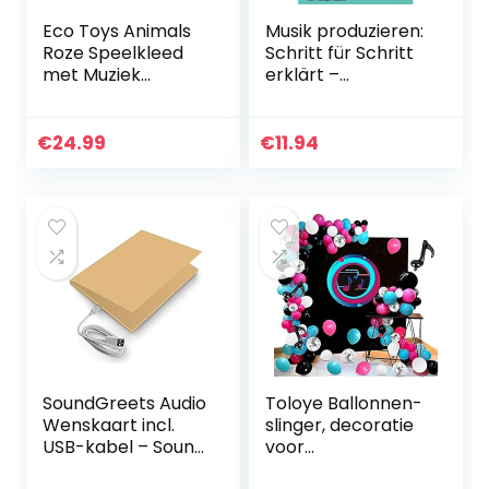
Eco Toys Animals
Musik produzieren:
Roze Speelkleed
Schritt für Schritt
met Muziek
erklärt –
CH93143
Spezialthema
Mischen wie ein
Profi – Homestudio
€
24.99
€
11.94
Musikband
Tonstudio…
SoundGreets Audio
Toloye Ballonnen-
Wenskaart incl.
slinger, decoratie
USB-kabel – Sound
voor
File (Mp3) tot 8
muziekthemafeest