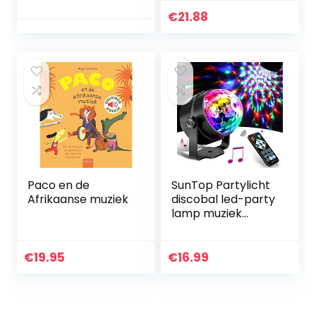
min. Lengte van de
, 108 stuks, felroze,
PC via USB
blauw, zwart, wit,
€
21.88
afspelen,
ballonnen voor…
oplaadbare…
Paco en de
SunTop Partylicht
Afrikaanse muziek
discobal led-party
lamp muziek
gestuurd disco
lichteffecten disco
licht, feestlicht
€
19.95
€
16.99
met…