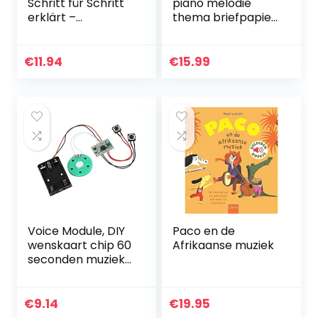
Schritt für Schritt
piano melodie
erklärt –
thema briefpapier
Spezialthema
geschenkdoos set,
Mischen wie ein
1 stuks zwarte
Profi – Homestudio
piano muzieknoten
€
11.94
€
15.99
Musikband
notebook met 1
Tonstudio…
stuks…
Voice Module, DIY
Paco en de
wenskaart chip 60
Afrikaanse muziek
seconden muziek
geluid voice
recorder muziek
bord module voor
€
9.14
€
19.95
Vocie wenskaart