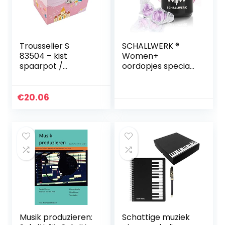
Trousselier S
SCHALLWERK ®
83504 – kist
Women+
spaarpot /
oordopjes speciaal
muziekdoos
voor vrouwen –
“Princess roze”
dempen lawaai &
(muziekdoos,
behoud van
€
20.06
muziekdoos,
geluidskwaliteit –
muziekdoos) als
ideaal voor
sieradendoosje
muziek…
(sieradendoos,
sieradendoosje) –
het ideale
geschenk
Musik produzieren:
Schattige muziek