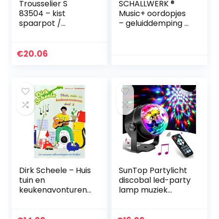
Trousselier S
SCHALLWERK ®
83504 – kist
Music+ oordopjes
spaarpot /
– geluiddemping &
muziekdoos
behoud van
“Princess roze”
geluidskwaliteit –
(muziekdoos,
ideaal voor muziek,
€
20.06
muziekdoos,
festivals, feesten –
muziekdoos) als
2…
sieradendoosje
(sieradendoos,
sieradendoosje) –
het ideale
geschenk
Dirk Scheele – Huis
SunTop Partylicht
tuin en
discobal led-party
keukenavonturen
lamp muziek
2
gestuurd disco
lichteffecten disco