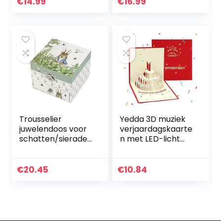
licht, feestlicht
€
14.99
€
16.99
met…
Trousselier
Yedda 3D muziek
juwelendoos voor
verjaardagskaarte
schatten/sieraden
n met LED-licht
, met muziek,
verjaardagstaart
ideaal als
pop-up
geschenk voor
wenskaarten
€
20.45
€
10.84
kinderen, muziek
ansichtkaarten
Lullaby van
handtekening
Mozart…
papier…