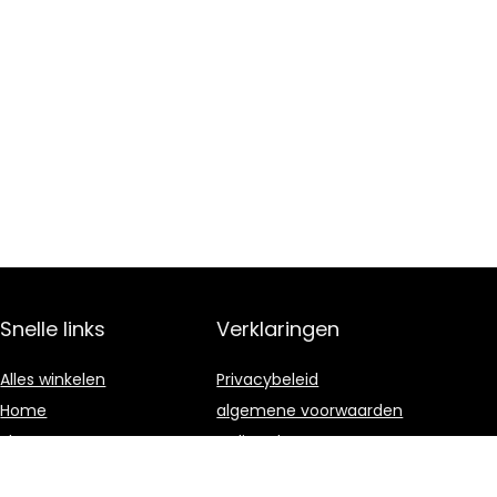
Snelle links
Verklaringen
Alles winkelen
Privacybeleid
Home
algemene voorwaarden
Blogs
Gelieerde
openbaarmaking
Onze webshops