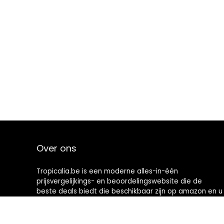
Over ons
Tropicalia.be is een moderne alles-in-één
prijsvergelijkings- en beoordelingswebsite die de
beste deals biedt die beschikbaar zijn op amazon en u
op de hoogte houdt via de laatst toegevoegde blogs.
Alle afbeeldingen zijn auteursrechtelijk beschermd
door hun respectievelijke eigenaren. Alle geciteerde