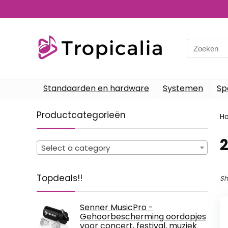
Search
for:
Standaarden en hardware
Systemen
Sp
Productcategorieën
H
‎
Select a category
Topdeals!!
Sh
Senner MusicPro -
Gehoorbescherming oordopjes
voor concert, festival, muziek