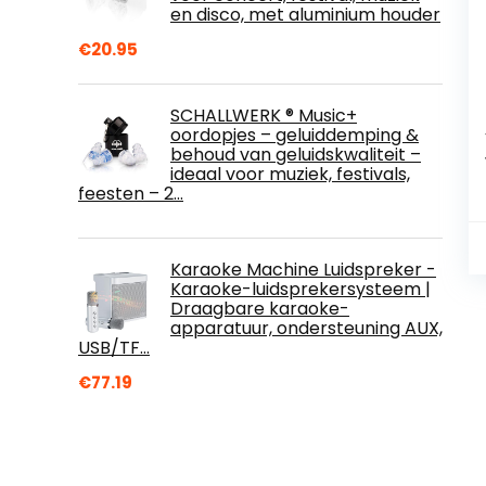
en disco, met aluminium houder
€
20.95
SCHALLWERK ® Music+
oordopjes – geluiddemping &
behoud van geluidskwaliteit –
ideaal voor muziek, festivals,
feesten – 2…
Karaoke Machine Luidspreker -
Karaoke-luidsprekersysteem |
Draagbare karaoke-
apparatuur, ondersteuning AUX,
USB/TF…
€
77.19