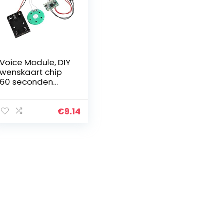
Voice Module, DIY
wenskaart chip
60 seconden
muziek geluid
voice recorder
muziek bord
€
9.14
module voor
Vocie wenskaart