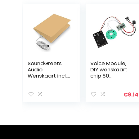
SoundGreets
Voice Module,
Audio
DIY wenskaart
Wenskaart incl.
chip 60
USB-kabel –
seconden
Sound File (Mp3)
muziek geluid
tot 8 min. Lengte
voice recorder
€
9.14
van de PC via
muziek bord
USB afspelen,
module voor
oplaadbare…
Vocie wenskaart