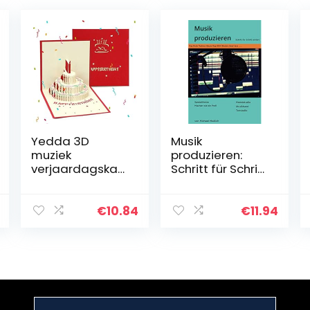
Yedda 3D
Musik
muziek
produzieren:
verjaardagskaa
Schritt für Schritt
rten met LED-
erklärt –
licht
Spezialthema
verjaardagstaa
Mischen wie ein
€
10.84
€
11.94
rt pop-up
Profi –
wenskaarten
Homestudio
ansichtkaarten
Musikband
handtekening
Tonstudio…
papier…