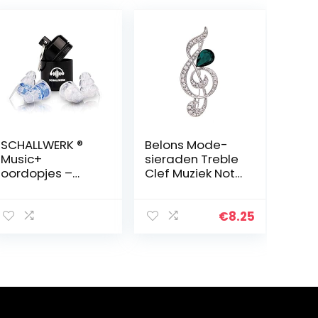
SCHALLWERK ®
Belons Mode-
Music+
sieraden Treble
oordopjes –
Clef Muziek Note
geluiddemping
Drops Groen
& behoud van
Kristal Strass
geluidskwaliteit
Broche Kraag
€
8.25
– ideaal voor
Pin voor
muziek, festivals,
Vrouwen &
feesten – 2…
Meisjes…