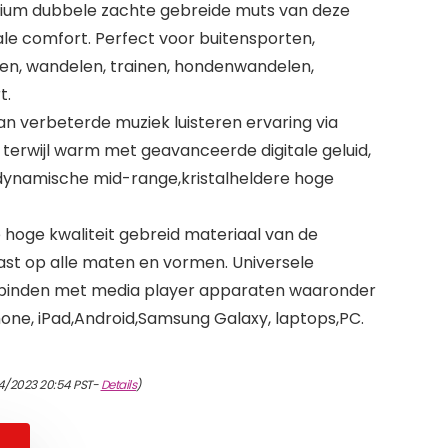
ium dubbele zachte gebreide muts van deze
e comfort. Perfect voor buitensporten,
sen, wandelen, trainen, hondenwandelen,
t.
n verbeterde muziek luisteren ervaring via
terwijl warm met geavanceerde digitale geluid,
 dynamische mid-range,kristalheldere hoge
 hoge kwaliteit gebreid materiaal van de
st op alle maten en vormen. Universele
erbinden met media player apparaten waaronder
hone, iPad,Android,Samsung Galaxy, laptops,PC.
4/2023 20:54 PST-
Details
)