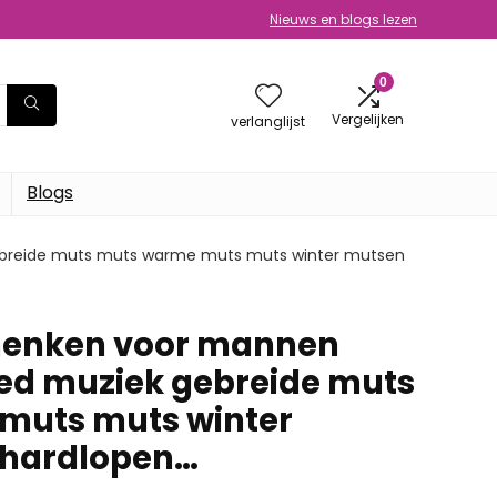
Nieuws en blogs lezen
0
Vergelijken
verlanglijst
Blogs
breide muts muts warme muts muts winter mutsen
enken voor mannen
ed muziek gebreide muts
muts muts winter
 hardlopen…