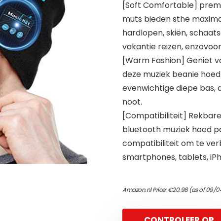
[Soft Comfortable] prem
muts bieden sthe maximal
hardlopen, skiën, schaat
vakantie reizen, enzovoor
[Warm Fashion] Geniet va
deze muziek beanie hoed 
evenwichtige diepe bas,
noot.
[Compatibiliteit] Rekbare
bluetooth muziek hoed pa
compatibiliteit om te v
smartphones, tablets, iP
Amazon.nl Price:
€
20.98
(as of 09/0
CONTROLEER OP