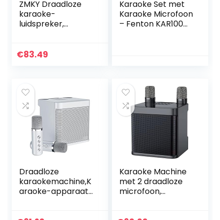
ZMKY Draadloze
Karaoke Set met
karaoke-
Karaoke Microfoon
luidspreker,
– Fenton KAR100
karaoke-systeem
Karaoke Set op
met 2 microfoons |
Accu met
Family Party
Lichtgevende
€
83.49
zingend artefact,
Microfoon,
Fun Voice…
Bluetooth,
Lichteffect, Mp3
Speler
Draadloze
Karaoke Machine
karaokemachine,K
met 2 draadloze
araoke-apparaat
microfoon,
met draadloze
draagbare
microfoon |
Karaoke Speaker