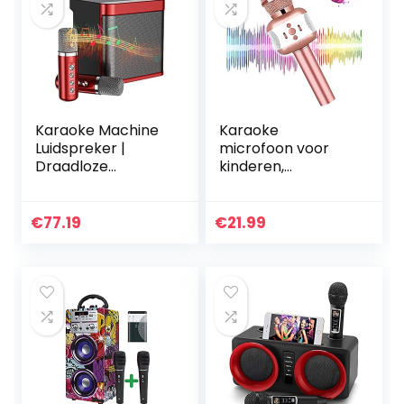
Karaoke Machine
Karaoke
Luidspreker |
microfoon voor
Draadloze
kinderen,
microfoonluidspre
draadloze
ker |
bluetooth-
Karaokemachine
microfoon met
€
77.19
€
21.99
voor volwassenen
luidspreker en
en kinderen,
opname,
ingebouwde…
draadloze
speelgoedmicrofo
on…