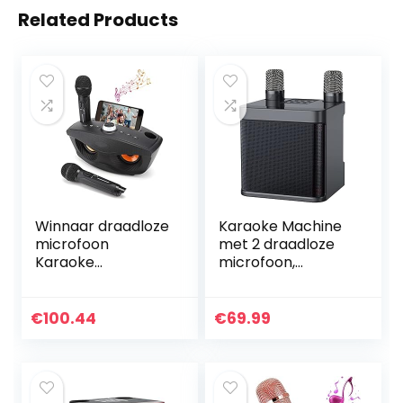
Related Products
Winnaar draadloze
Karaoke Machine
microfoon
met 2 draadloze
Karaoke
microfoon,
draagbare
draagbare
karaoke-
Karaoke Speaker
luidspreker voor
Bluetooth PA-
€
100.44
€
69.99
thuisfeest / KTV
systeem voor
Handheld
volwassenen en
Bluetooth-
Kits…
microfoon KTV…