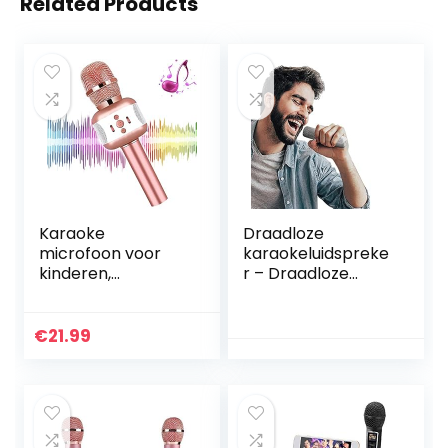
Related Products
Karaoke
Draadloze
microfoon voor
karaokeluidspreke
kinderen,
r – Draadloze
draadloze
microfoonluidspre
bluetooth-
ker |
microfoon met
Zangapparatuur
€
21.99
luidspreker en
voor thuis,
opname,
ingebouwde
draadloze
oplaadbare
speelgoedmicrofo
batterij, dubbele
on…
draadloze