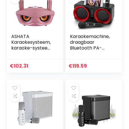
microfoon Gujugm
ASHATA
Karaokemachine,
Karaokesysteem,
draagbaar
karaoke-systeem,
Bluetooth PA-
draadloos,
systeem met 2
Bluetooth
draadloze
stereoluidspreker,
microfoon,
€
102.31
€
119.59
multifunctionele
luidspreker met
home kTV
mobiele
speaker…
telefoonhouder/U
SB/TF…