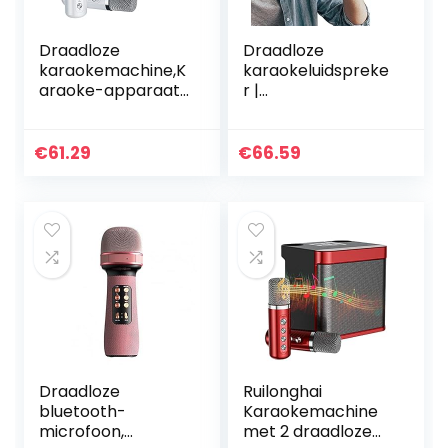
Draadloze
Draadloze
karaokemachine,K
karaokeluidspreke
araoke-apparaat
r |
met draadloze
Karaokesysteem
microfoon |
met 2
Zangapparatuur
microfoons,Zingen
€
61.29
€
66.59
voor thuis,
d artefact voor
ingebouwde
familiefeest,
oplaadbare…
leuke…
Draadloze
Ruilonghai
bluetooth-
Karaokemachine
microfoon,
met 2 draadloze