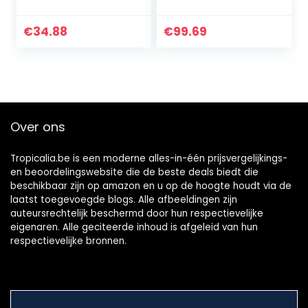
draagbare 7-in-1
microfoons,
handmicrofoon,
draagbare
microfoon,
Bluetooth-
€
34.88
€
99.69
luidspreker,
luidspreker met
thuisfeest voor alle
kleurrijk LED-licht,
smartphones…
REC…
Over ons
Tropicalia.be is een moderne alles-in-één prijsvergelijkings-
en beoordelingswebsite die de beste deals biedt die
beschikbaar zijn op amazon en u op de hoogte houdt via de
laatst toegevoegde blogs. Alle afbeeldingen zijn
auteursrechtelijk beschermd door hun respectievelijke
eigenaren. Alle geciteerde inhoud is afgeleid van hun
respectievelijke bronnen.