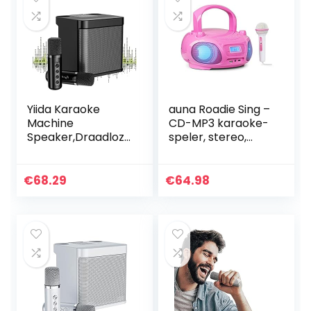
Yiida Karaoke
auna Roadie Sing –
Machine
CD-MP3 karaoke-
Speaker,Draadloze
speler, stereo,
Microfoon Speaker
boombox, sing-a-
– Home Singing
long-functie, USB-
Equipment,
poort, FM-radio,
€
68.29
€
64.98
Ingebouwde
Bluetooth 3.0, LED…
oplaadbare
batterij, Dual…