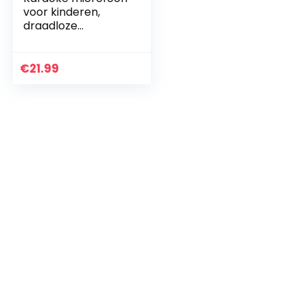
voor kinderen,
draadloze
bluetooth-
microfoon met
luidspreker en
€
21.99
opname, draadloze
speelgoedmicrofoo
n…