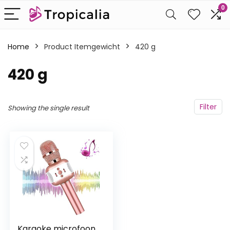
0
Home
Product Itemgewicht
‎420 g
‎420 g
Filter
Showing the single result
Karaoke microfoon