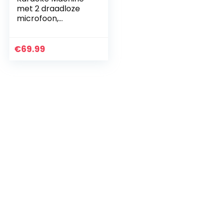
met 2 draadloze
microfoon,
draagbare Karaoke
Speaker Bluetooth
PA-systeem voor
€
69.99
volwassenen en
Kits…