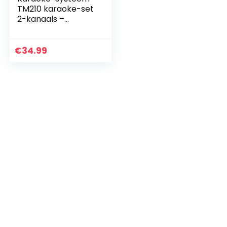
TM210 karaoke-set
2-kanaals –
microfoonmixer
mengpaneel 2 x
microfoons
€
34.99