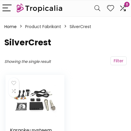
0
Home
Product Fabrikant
‎SilverCrest
‎SilverCrest
Filter
Showing the single result
Karaoke-systeem