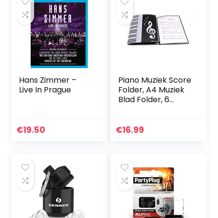
Hans Zimmer –
Piano Muziek Score
Live In Prague
Folder, A4 Muziek
Blad Folder, 6
Pagina’s
Uitgebreide
Bestandmap, PVC
€
19.50
€
16.99
Muziek Papier
Display…