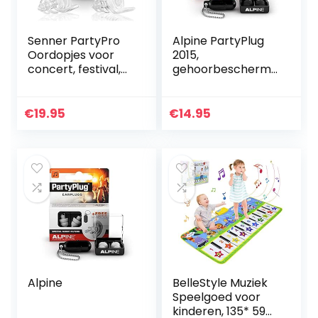
Senner PartyPro
Alpine PartyPlug
Oordopjes voor
2015,
concert, festival,
gehoorbeschermi
muziek, feest en
ng voor muziek,
disco, met
per stuk verpakt (1
aluminium doosje,
x 40 g)
€
19.95
€
14.95
onzichtbaar in het
oor…
Alpine
BelleStyle Muziek
Speelgoed voor
kinderen, 135* 59