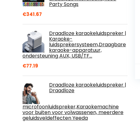
Party Songs
€
341.67
Draadloze karaokeluidspreker |
Karaoke-
luidsprekersysteem,Draagbare
karaoke-apparatuur,
ondersteuning AUX, USB/TF…
€
77.19
Draadloze karaokeluidspreker |
Draadloze
microfoonluidspreker,Karaokemachine
voor buiten voor volwassenen, meerdere
geluidsveldeffecten Yeeda