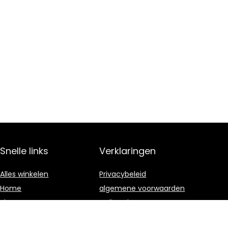
Snelle links
Verklaringen
Alles winkelen
Privacybeleid
Home
algemene voorwaarden
Blogs
Gelieerde
openbaarmaking
Onze webshops