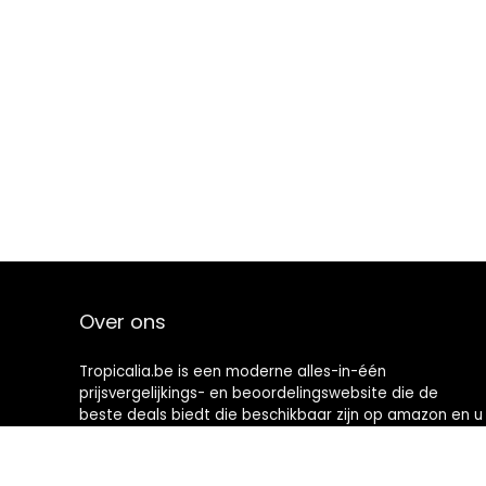
Over ons
Tropicalia.be is een moderne alles-in-één
prijsvergelijkings- en beoordelingswebsite die de
beste deals biedt die beschikbaar zijn op amazon en u
op de hoogte houdt via de laatst toegevoegde blogs.
Alle afbeeldingen zijn auteursrechtelijk beschermd
door hun respectievelijke eigenaren. Alle geciteerde