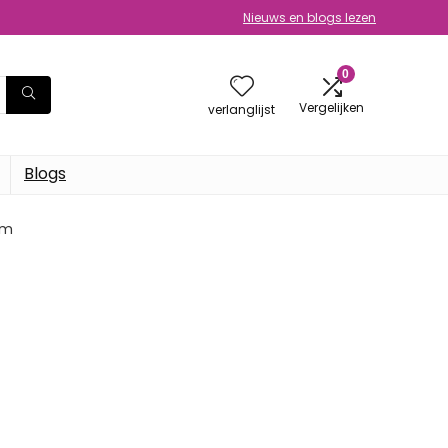
Nieuws en blogs lezen
0
Vergelijken
verlanglijst
Blogs
ram