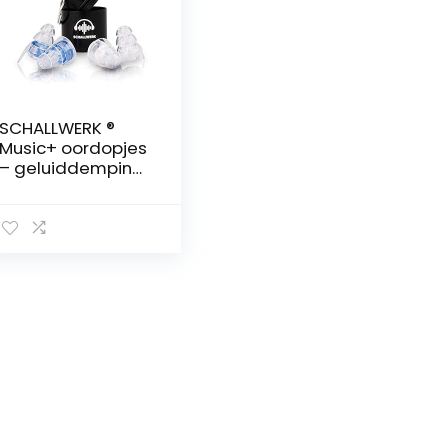
SCHALLWERK ®
Music+ oordopjes
– geluiddemping
& behoud van
geluidskwaliteit –
ideaal voor
muziek, festivals,
feesten – 2…