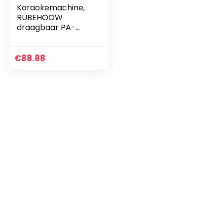
Karaokemachine,
RUBEHOOW
draagbaar PA-
luidsprekersystee
m met 2 draadloze
microfoon voor
€
88.88
thuisfeest,
vergadering…