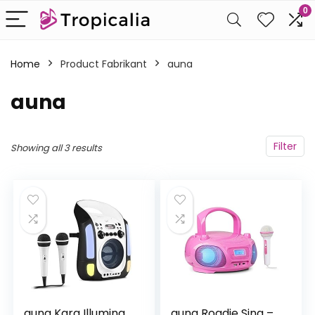
0
Home
Product Fabrikant
‎auna
‎auna
Filter
Showing all 3 results
auna Kara Illumina
auna Roadie Sing –