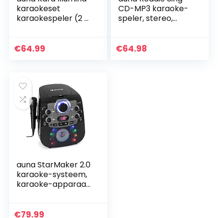
karaokeset
CD-MP3 karaoke-
karaokespeler (2 x
speler, stereo,
microfoon, cd + g-
boombox, sing-a-
speler, bovenlader,
long-functie, USB-
mp3-compatibele
poort, FM-radio,
€
64.99
€
64.98
usb-poort, echo…
Bluetooth 3.0, LED…
auna StarMaker 2.0
karaoke-systeem,
karaoke-apparaat,
Bluetooth-functie,
CD-speler, voor
CD, CD + G, CD-RW,
€
79.99