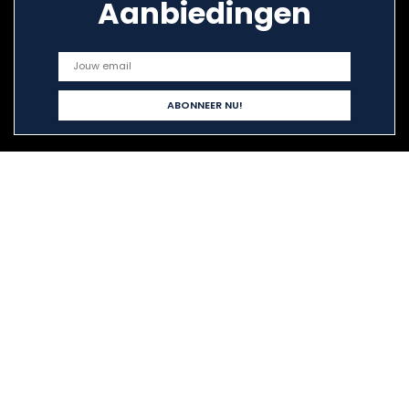
Aanbiedingen
Snelle links
Alles winkelen
Home
Blogs
Onze webshops
Adverteren
Verklaringen