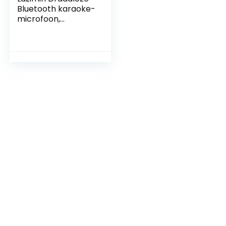
Bluetooth karaoke-
microfoon,
draagbare HiFi-
stereo vocale
microfoon met 3,5
mm audiokabel,
voor zingen…