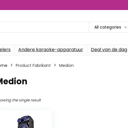
All categories
elers
Andere karaoke-apparatuur
Deal van de dag
ome
Product Fabrikant
‎Medion
Medion
owing the single result