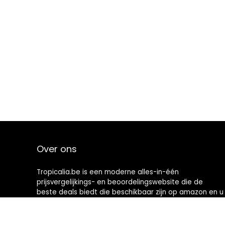
Over ons
Tropicalia.be is een moderne alles-in-één
prijsvergelijkings- en beoordelingswebsite die de
beste deals biedt die beschikbaar zijn op amazon en u
op de hoogte houdt via de laatst toegevoegde blogs.
Alle afbeeldingen zijn auteursrechtelijk beschermd
door hun respectievelijke eigenaren. Alle geciteerde