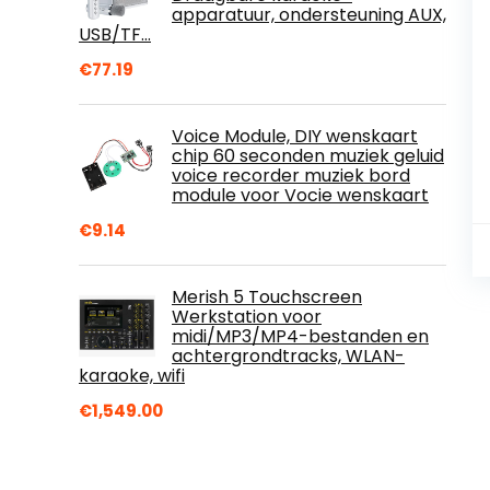
apparatuur, ondersteuning AUX,
USB/TF…
€
77.19
Voice Module, DIY wenskaart
chip 60 seconden muziek geluid
voice recorder muziek bord
module voor Vocie wenskaart
€
9.14
Merish 5 Touchscreen
Werkstation voor
midi/MP3/MP4-bestanden en
achtergrondtracks, WLAN-
karaoke, wifi
€
1,549.00