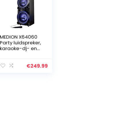
MEDION X64060
Party luidspreker,
karaoke-dj- en
drumfunctie, 2 x
1000 W, Bluetooth,
USB, AUX,
€
249.99
gitaaraansluiting
…