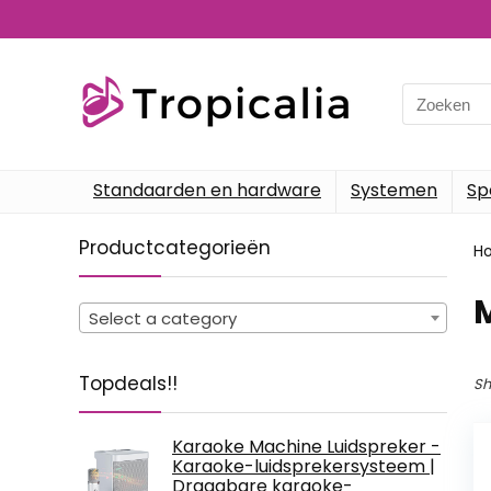
Search
for:
Standaarden en hardware
Systemen
Sp
Productcategorieën
H
‎
Select a category
Topdeals!!
Sh
Karaoke Machine Luidspreker -
Karaoke-luidsprekersysteem |
Draagbare karaoke-