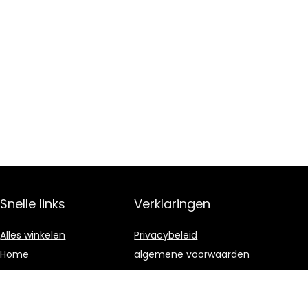
Snelle links
Verklaringen
Alles winkelen
Privacybeleid
Home
algemene voorwaarden
Blogs
Gelieerde
openbaarmaking
Onze webshops