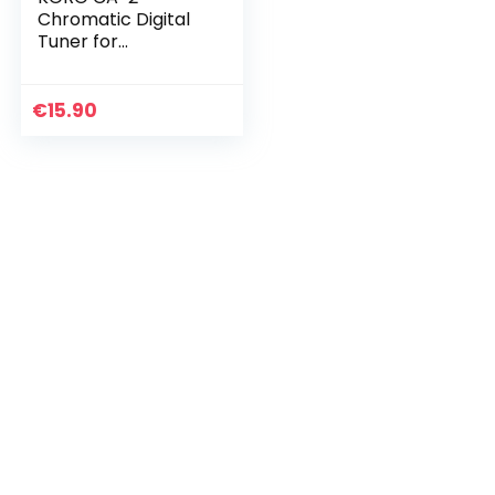
Chromatic Digital
Tuner for
Stringed/Woodwin
d and Brass
Instruments- White
€
15.90