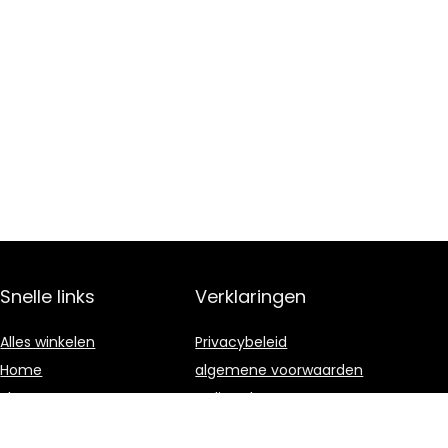
Snelle links
Verklaringen
Alles winkelen
Privacybeleid
Home
algemene voorwaarden
Blogs
Gelieerde
openbaarmaking
Onze webshops