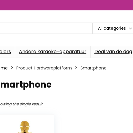
All categories
elers
Andere karaoke-apparatuur
Deal van de dag
ome
Product Hardwareplatform
‎Smartphone
‎Smartphone
owing the single result