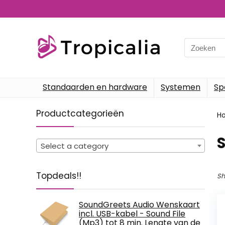
Search
for:
Standaarden en hardware
Systemen
Sp
Productcategorieën
H
Select a category
Topdeals!!
Sh
SoundGreets Audio Wenskaart
incl. USB-kabel - Sound File
(Mp3) tot 8 min. Lengte van de