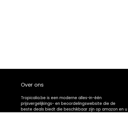
Over ons
Tropicalia.be is een moderne alles-in-één
prijsvergelijkings- en beoordelingswebsite die de
beste deals biedt die beschikbaar zijn op amazon en u
op de hoogte houdt via de laatst toegevoegde blogs.
Alle afbeeldingen zijn auteursrechtelijk beschermd
door hun respectievelijke eigenaren. Alle geciteerde