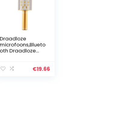
Draadloze
microfoons,Blueto
oth Draadloze
Karaoke
Handheld
Microfoon USB
€
19.66
Speler Bluetooth
Mic Speaker met
Draagtas