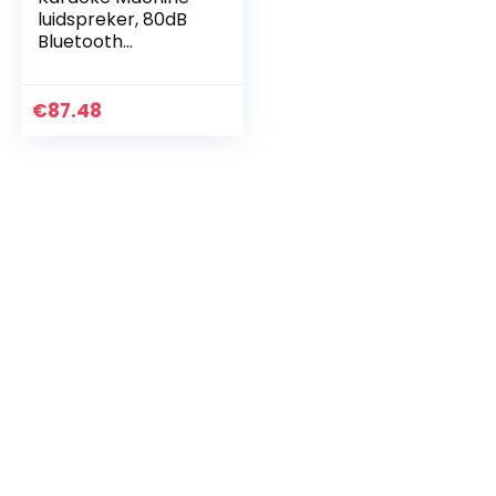
luidspreker, 80dB
Bluetooth
Karaoke-
luidspreker HIFI
Draagbare
€
87.48
Schattige
Bureauluidspreker
met 2…