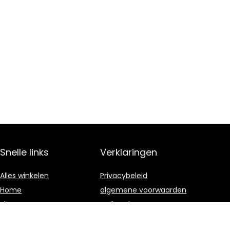
Snelle links
Verklaringen
Alles winkelen
Privacybeleid
Home
algemene voorwaarden
Blogs
Gelieerde
openbaarmaking
Onze webshops