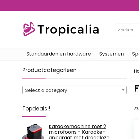
Search
for:
Standaarden en hardware
Systemen
Sp
Productcategorieën
H
‎
Select a category
Topdeals!!
Sh
Karaokemachine met 2
microfoons - Karaoke-
apparaat met draadloze