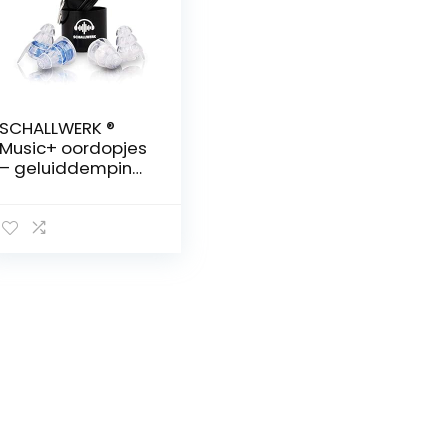
SCHALLWERK ®
Music+ oordopjes
– geluiddemping
& behoud van
geluidskwaliteit –
ideaal voor
muziek, festivals,
feesten – 2…