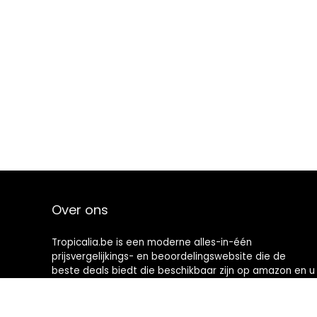
Over ons
Tropicalia.be is een moderne alles-in-één
prijsvergelijkings- en beoordelingswebsite die de
beste deals biedt die beschikbaar zijn op amazon en u
op de hoogte houdt via de laatst toegevoegde blogs.
Alle afbeeldingen zijn auteursrechtelijk beschermd
door hun respectievelijke eigenaren. Alle geciteerde