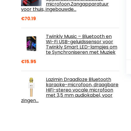
microfoon,Zangapparatuur
voor thuis, ingebouwde…
€
70.19
Twinkly Music – Bluetooth en
Wi-Fi USB-geluidssensor voor
Twinkly Smart LED-lampjes om
te Synchroniseren met Muziek
€
15.95
Lazimin Draadloze Bluetooth
karaoke-microfoon, draagbare
HiFi-stereo vocale microfoon
met 3,5 mm audiokabel, voor
zingen…