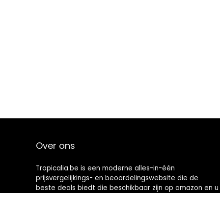
Over ons
Tropicalia.be is een moderne alles-in-één
prijsvergelijkings- en beoordelingswebsite die de
beste deals biedt die beschikbaar zijn op amazon en u
op de hoogte houdt via de laatst toegevoegde blogs.
Alle afbeeldingen zijn auteursrechtelijk beschermd
door hun respectievelijke eigenaren. Alle geciteerde