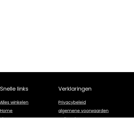
Snelle links
Verklaringen
Alles winkelen
Privacybeleid
Home
algemene voorwaarden
Blogs
Gelieerde
openbaarmaking
Onze webshops