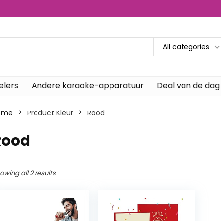
All categories
elers
Andere karaoke-apparatuur
Deal van de dag
ome
Product Kleur
‎Rood
Rood
owing all 2 results