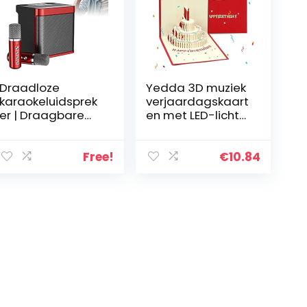
Draadloze
Yedda 3D muziek
karaokeluidsprek
verjaardagskaart
er | Draagbare
en met LED-licht
luidspreker voor
verjaardagstaart
karaokesysteem |
pop-up
Zangapparatuur
wenskaarten
Free!
€
10.84
voor thuis,
ansichtkaarten
ingebouwde
handtekening
oplaadbare
papier…
batterij, dubbele
draadloze
microfoon Qingd