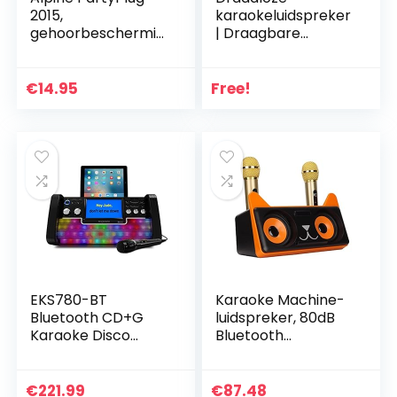
2015,
karaokeluidspreker
gehoorbeschermin
| Draagbare
g voor muziek, per
luidspreker voor
stuk verpakt (1 x 40
karaokesysteem |
g)
Zangapparatuur
€
14.95
Free!
voor thuis,
ingebouwde
oplaadbare
batterij, dubbele
draadloze
microfoon Qingd
EKS780-BT
Karaoke Machine-
Bluetooth CD+G
luidspreker, 80dB
Karaoke Disco
Bluetooth
Party Machine met
Karaoke-
lichteffecten
luidspreker HIFI
Draagbare
€
221.99
€
87.48