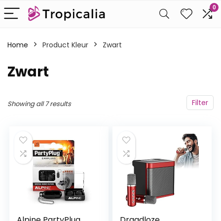
0
Home
Product Kleur
‎Zwart
‎Zwart
Filter
Showing all 7 results
Alpine PartyPlug
Draadloze