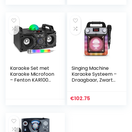
Schattige
Bureauluidspreker
met 2…
Karaoke Set met
Singing Machine
Karaoke Microfoon
Karaoke Systeem –
– Fenton KAR100
Draagbaar, Zwart
Karaoke Set op
(SML652BK)
Accu met
Lichtgevende
€
102.75
Microfoon,
Bluetooth,
Lichteffect, Mp3
Speler