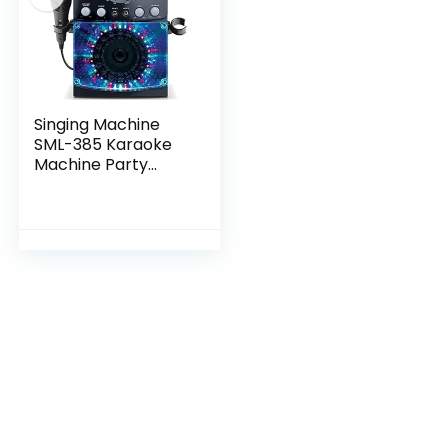
Singing Machine
SML-385 Karaoke
Machine Party
Pack met 3 CD+G’s
Discs – Zwart