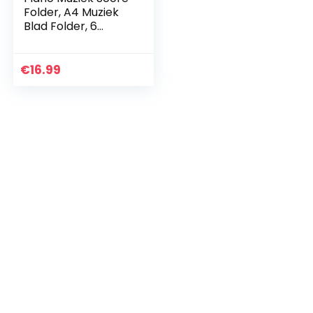
Folder, A4 Muziek
Blad Folder, 6
Pagina’s
Uitgebreide
Bestandmap, PVC
€
16.99
Muziek Papier
Display…