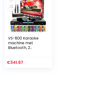
VS-800 Karaoke
machine met
Bluetooth, 2
bedrade & 2
draadloze
microfoons, 1500
€
341.67
Party Songs