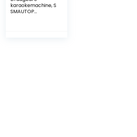
karaokemachine, S
SMAUTOP
Bluetooth PA
luidsprekersystee
m met 2 draadloze
microfoon met
mobiele
telefoonhouder…