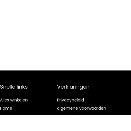
Snelle links
Verklaringen
Alles winkelen
Privacybeleid
Home
algemene voorwaarden
Blogs
Gelieerde
openbaarmaking
Onze webshops