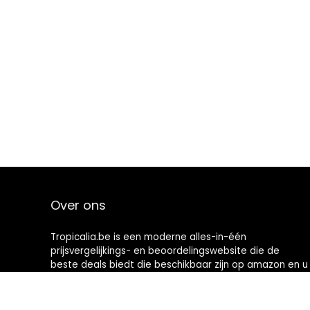
Over ons
Tropicalia.be is een moderne alles-in-één
prijsvergelijkings- en beoordelingswebsite die de
beste deals biedt die beschikbaar zijn op amazon en u
op de hoogte houdt via de laatst toegevoegde blogs.
Alle afbeeldingen zijn auteursrechtelijk beschermd
door hun respectievelijke eigenaren. Alle geciteerde