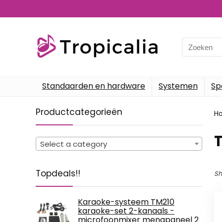
Search
for:
Standaarden en hardware
Systemen
Sp
Productcategorieën
H
‎
Select a category
Topdeals!!
Sh
Karaoke-systeem TM210
karaoke-set 2-kanaals -
microfoonmixer mengpaneel 2