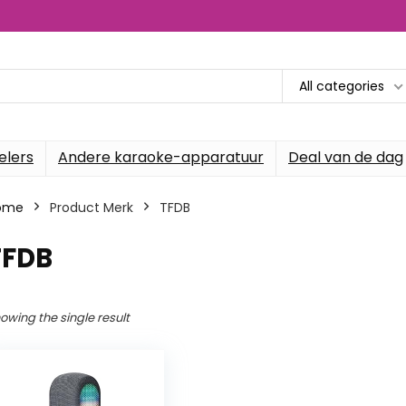
All categories
elers
Andere karaoke-apparatuur
Deal van de dag
ome
Product Merk
‎TFDB
TFDB
owing the single result