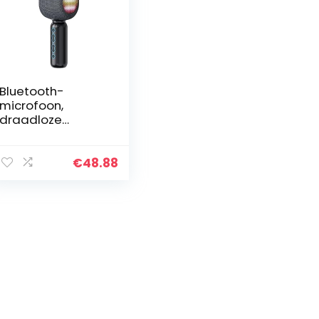
Bluetooth-
microfoon,
draadloze
karaoke-
microfoon met
ledlampen,
€
48.88
draagbare
microfoon,
bluetooth-
compatibele
luidspreker…