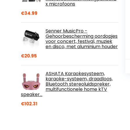
x microfoons
€
34.99
Senner MusicPro -
Gehoorbescherming oordopjes
voor concert, festival, muziek
en disco, met aluminium houder
€
20.95
ASHATA Karaokesysteem,
karaoke-systeem, draadloos,
Bluetooth stereoluidspreker,
multifunctionele home kTV
speaker…
€
102.31