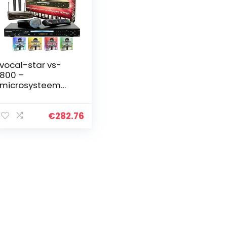
vocal-star vs-
800 –
microsysteem
[import]
€
282.76