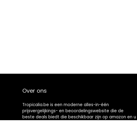
Over ons
Tropicalia.be is een moderne alles-in-één
prijsvergelijkings- en beoordelingswebsite die de
beste deals biedt die beschikbaar zijn op amazon en u
op de hoogte houdt via de laatst toegevoegde blogs.
Alle afbeeldingen zijn auteursrechtelijk beschermd
door hun respectievelijke eigenaren. Alle geciteerde