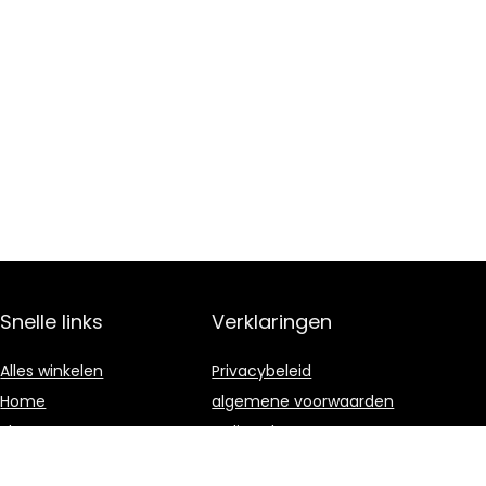
Snelle links
Verklaringen
Alles winkelen
Privacybeleid
Home
algemene voorwaarden
Blogs
Gelieerde
openbaarmaking
Onze webshops