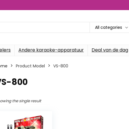
All categories
elers
Andere karaoke-apparatuur
Deal van de dag
ome
Product Model
‎VS-800
VS-800
owing the single result