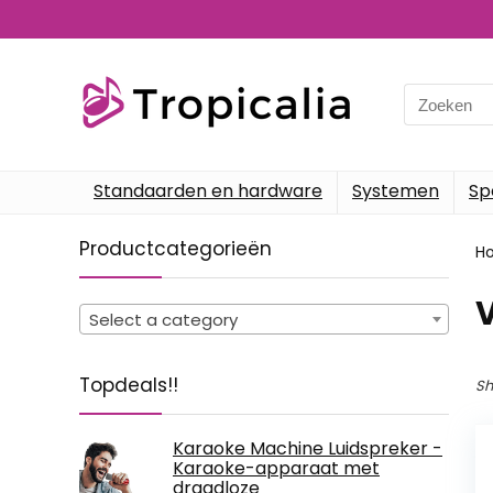
Search
for:
Standaarden en hardware
Systemen
Sp
Productcategorieën
H
‎
Select a category
Topdeals!!
Sh
Karaoke Machine Luidspreker -
Karaoke-apparaat met
draadloze