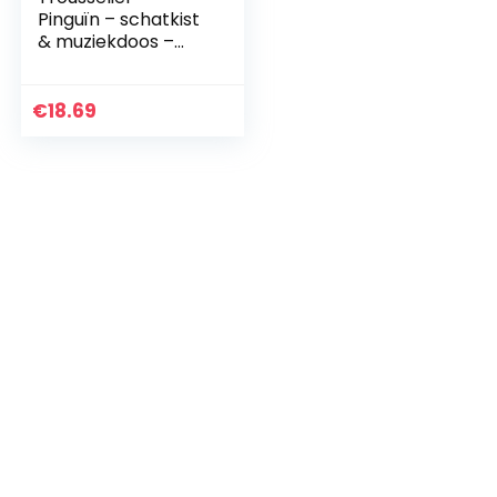
Pinguïn – schatkist
& muziekdoos –
muziekdoos –
ideaal
kindercadeau –
€
18.69
fosforescerend –
licht in het donker…