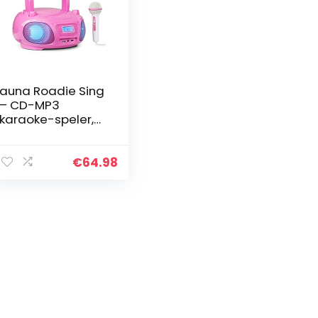
auna Roadie Sing
– CD-MP3
karaoke-speler,
stereo, boombox,
sing-a-long-
functie, USB-
€
64.98
poort, FM-radio,
Bluetooth 3.0,
LED…