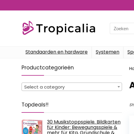
Search
for:
Standaarden en hardware
Systemen
Sp
Productcategorieën
H
‎
Select a category
Topdeals!!
Sh
30 Musikstoppspiele. Bildkarten
für Kinder: Bewegungsspiele &
mehr für Kita, Grundschule &