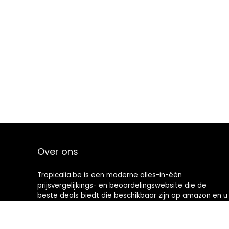
Over ons
Tropicalia.be is een moderne alles-in-één
prijsvergelijkings- en beoordelingswebsite die de
beste deals biedt die beschikbaar zijn op amazon en u
op de hoogte houdt via de laatst toegevoegde blogs.
Alle afbeeldingen zijn auteursrechtelijk beschermd
door hun respectievelijke eigenaren. Alle geciteerde