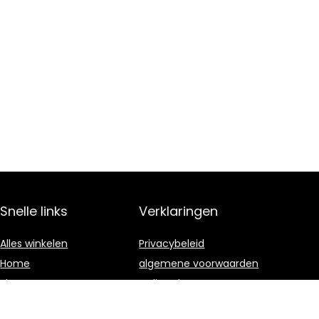
Snelle links
Verklaringen
Alles winkelen
Privacybeleid
Home
algemene voorwaarden
Blogs
Gelieerde
openbaarmaking
Onze webshops