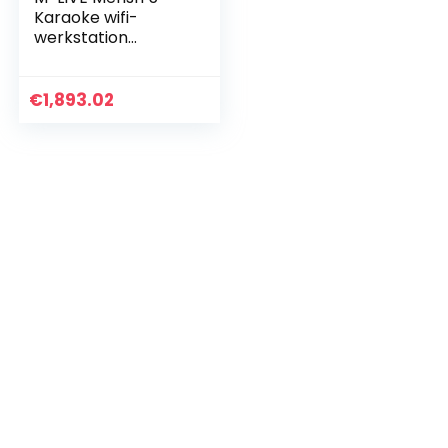
Karaoke wifi-
werkstation
touchscreen-
bestandsspeler en
muziekbasis
€
1,893.02
MIDI/MP3/MP4