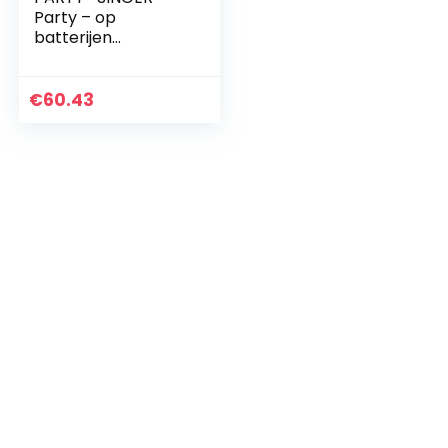
Party – op
batterijen
aangedreven
karaoke set met
LED-verlichting,
€
60.43
microfoon en
statief