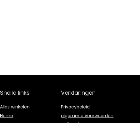
Snelle links
Verklaringen
Alles winkelen
Privacybeleid
Home
algemene voorwaarden
Blogs
Gelieerde
openbaarmaking
Onze webshops