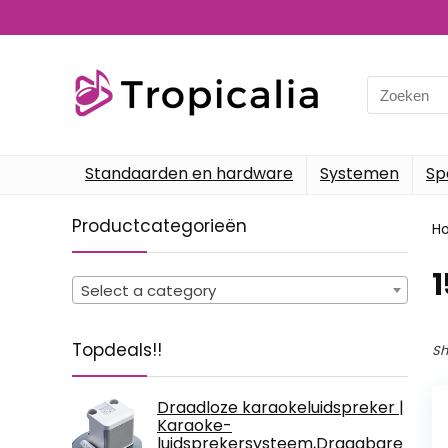
Search
for:
Standaarden en hardware
Systemen
Sp
Productcategorieën
H
‎
Select a category
Topdeals!!
Sh
Draadloze karaokeluidspreker |
Karaoke-
luidsprekersysteem,Draagbare