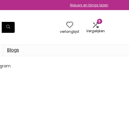
Nieuws en blogs lezen
0
Vergelijken
verlanglijst
Blogs
4 gram