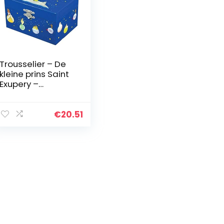
Trousselier – De
kleine prins Saint
Exupery –
schatkist –
muziekdoos –
ideaal
€
20.51
kindercadeau –
fosforescerend –
licht in…