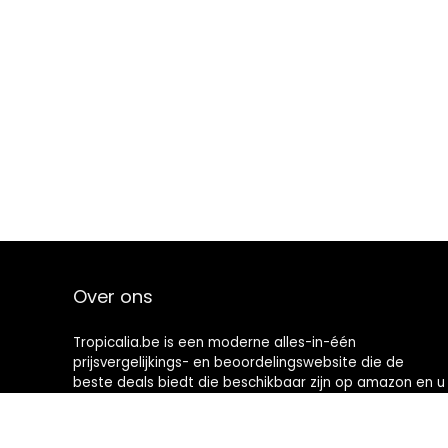
Over ons
Tropicalia.be is een moderne alles-in-één
prijsvergelijkings- en beoordelingswebsite die de
beste deals biedt die beschikbaar zijn op amazon en u
op de hoogte houdt via de laatst toegevoegde blogs.
Alle afbeeldingen zijn auteursrechtelijk beschermd
door hun respectievelijke eigenaren. Alle geciteerde