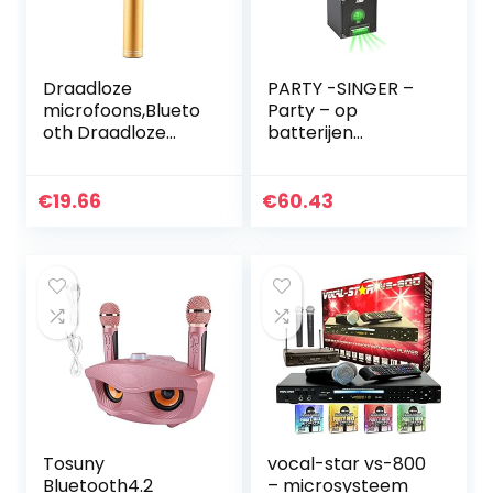
Draadloze
PARTY -SINGER –
microfoons,Blueto
Party – op
oth Draadloze
batterijen
Karaoke Handheld
aangedreven
Microfoon USB
karaoke set met
Speler Bluetooth
LED-verlichting,
€
19.66
€
60.43
Mic Speaker met
microfoon en
Draagtas
statief
Tosuny
vocal-star vs-800
Bluetooth4.2
– microsysteem