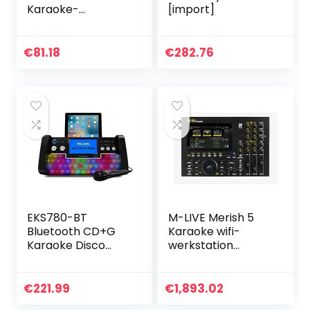
Karaoke-
[import]
luidsprekers Home
Karaoke met 2
microfoons 10
€
81.18
€
282.76
meter
transmissieafstan
d
EKS780-BT
M-LIVE Merish 5
Bluetooth CD+G
Karaoke wifi-
Karaoke Disco
werkstation
Party Machine
touchscreen-
met lichteffecten
bestandsspeler en
muziekbasis
€
221.99
€
1,893.02
MIDI/MP3/MP4