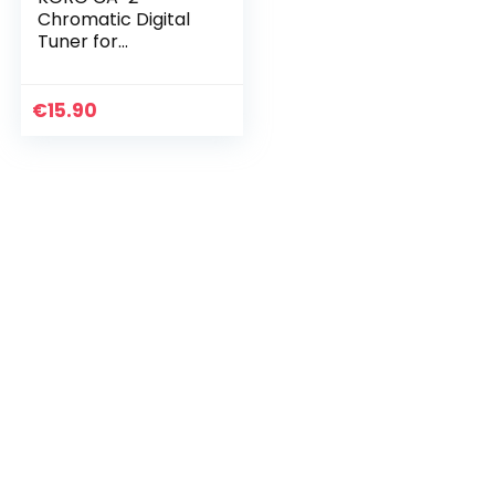
Chromatic Digital
Tuner for
Stringed/Woodwin
d and Brass
Instruments- White
€
15.90