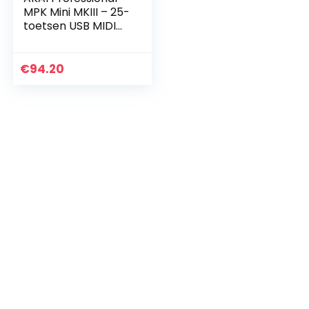
MPK Mini MKIII – 25-
toetsen USB MIDI
Keyboard
Controller met 8
lichtgevende
€
94.20
drumpads, 8
draaiknoppen…