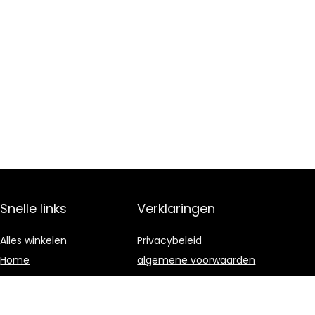
Snelle links
Verklaringen
Alles winkelen
Privacybeleid
Home
algemene voorwaarden
Blogs
Gelieerde
openbaarmaking
Onze webshops