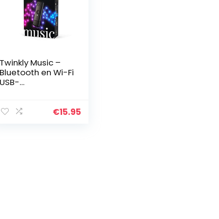
Twinkly Music –
Bluetooth en Wi-Fi
USB-
geluidssensor
voor Twinkly
Smart LED-
€
15.95
lampjes om te
Synchroniseren
met Muziek