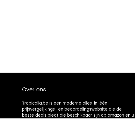
Over ons
Tropicalia.be is een moderne alles-in-één
prijsvergelijkings- en beoordelingswebsite die de
beste deals biedt die beschikbaar zijn op amazon en u
op de hoogte houdt via de laatst toegevoegde blogs.
Alle afbeeldingen zijn auteursrechtelijk beschermd
door hun respectievelijke eigenaren. Alle geciteerde