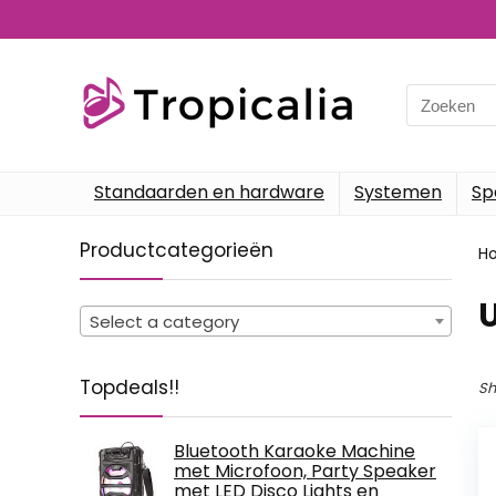
Search
for:
Standaarden en hardware
Systemen
Sp
Productcategorieën
H
‎
Select a category
Topdeals!!
Sh
Bluetooth Karaoke Machine
met Microfoon, Party Speaker
met LED Disco Lights en