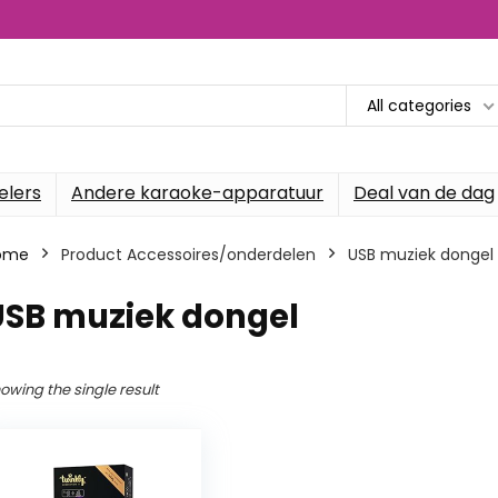
All categories
elers
Andere karaoke-apparatuur
Deal van de dag
ome
Product Accessoires/onderdelen
‎USB muziek dongel
USB muziek dongel
owing the single result