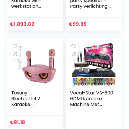
Karaoke wifi-
party speaker –
werkstation
Party verlichting –
touchscreen-
microfoon –
bestandsspeler en
afstandsbediening
muziekbasis
…
€
1,893.02
€
99.95
MIDI/MP3/MP4
Tosuny
Vocal-Star VS-600
Bluetooth4.2
HDMI Karaoke
Karaoke-
Machine Met
luidsprekers Home
Bluetooth Inclusief
Karaoke met 2
Partijkaraoke
microfoons 10
Songs &
€
81.18
meter
Microfoons