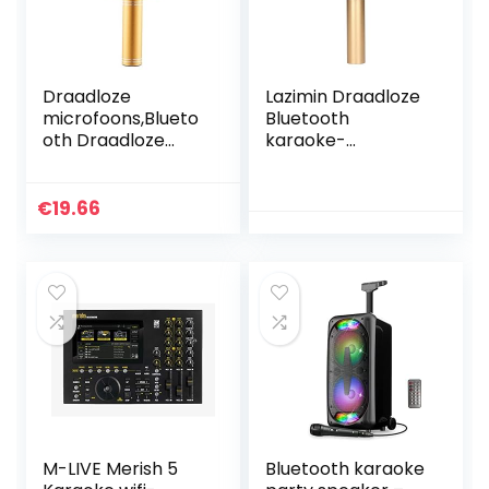
Draadloze
Lazimin Draadloze
microfoons,Blueto
Bluetooth
oth Draadloze
karaoke-
Karaoke Handheld
microfoon,
Microfoon USB
draagbare HiFi-
Speler Bluetooth
stereo vocale
€
19.66
Mic Speaker met
microfoon met 3,5
Draagtas
mm audiokabel,
voor zingen…
M-LIVE Merish 5
Bluetooth karaoke