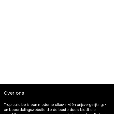
Over ons
Tropicalia.be is een moderne alles-in-één prijsvergelijkings-
en beoordelingswebsite die de beste deals biedt die