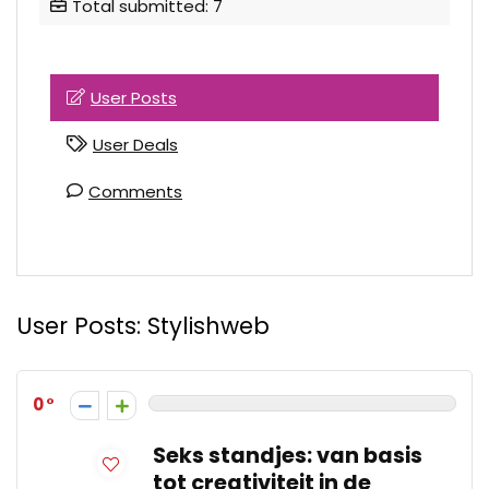
Total submitted: 7
User Posts
User Deals
Comments
User Posts:
Stylishweb
0
Seks standjes: van basis
tot creativiteit in de