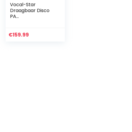
Vocal-Star
Draagbaar Disco
PA
Luidsprekersystee
m met Bluetooth,
Bass & Treble, Led
€
159.99
lichteffect, USB &
Aux-ingang voor…