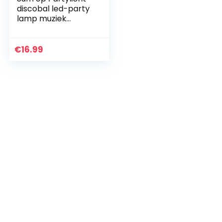
discobal led-party
lamp muziek
gestuurd disco
lichteffecten disco
licht, feestlicht
€
16.99
met…