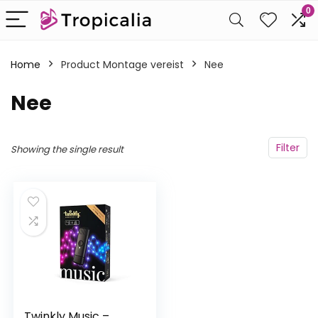
0
Home
Product Montage vereist
‎Nee
‎Nee
Filter
Showing the single result
Twinkly Music –