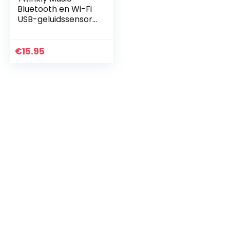
Bluetooth en Wi-Fi
USB-geluidssensor
voor Twinkly Smart
LED-lampjes om te
Synchroniseren
€
15.95
met Muziek