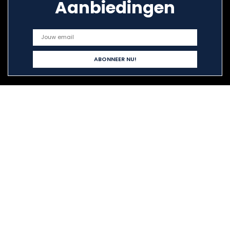
Aanbiedingen
Snelle links
Alles winkelen
Home
Blogs
Onze webshops
Adverteren
Verklaringen