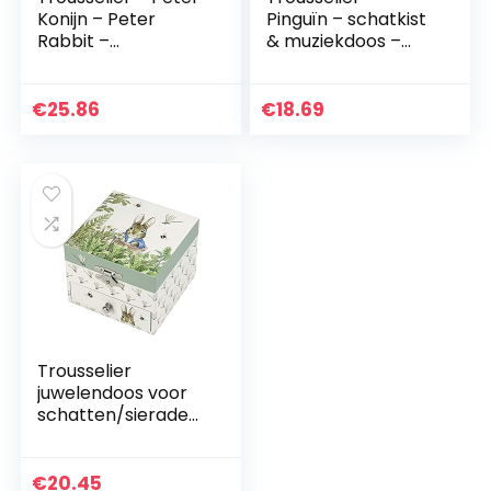
Konijn – Peter
Pinguïn – schatkist
Rabbit –
& muziekdoos –
Muziekdoos –
muziekdoos –
Muziekdoos –
ideaal
Ideaal
kindercadeau –
€
25.86
€
18.69
kindergeschenk –
fosforescerend –
Muziek 4 seizoenen
licht in het donker…
De…
Trousselier
juwelendoos voor
schatten/sieraden,
met muziek, ideaal
als geschenk voor
kinderen, muziek
€
20.45