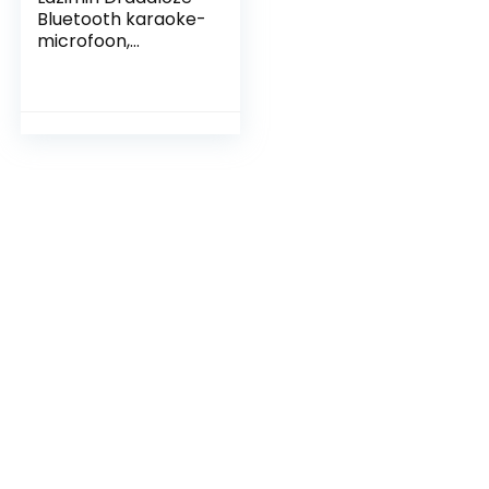
Bluetooth karaoke-
microfoon,
draagbare HiFi-
stereo vocale
microfoon met 3,5
mm audiokabel,
voor zingen…