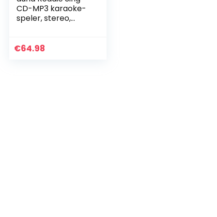
CD-MP3 karaoke-
speler, stereo,
boombox, sing-a-
long-functie, USB-
poort, FM-radio,
€
64.98
Bluetooth 3.0, LED…