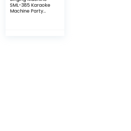
SML-385 Karaoke
Machine Party
Pack met 3 CD+G’s
Discs – Zwart